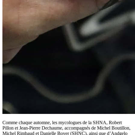
Comme chaque automne, les mycologues de la SHNA, Robert
Pillon et Jean-Pierre Dechaume, accompagnés de Michel Boutillon,
Michel Rimbaud et Danielle Boyer (SHNC), ainsi que d’Andgelo