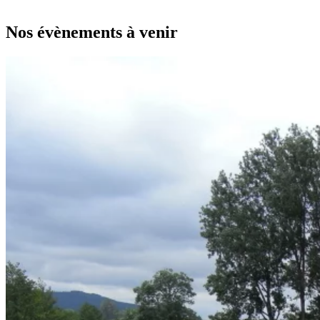
Leaflet
|
données ©
OpenStreetMap
/ODbL - rendu
OSM France
+
Nos évènements à venir
−