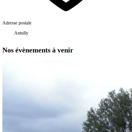
Adresse postale
Antully
Leaflet
|
données ©
OpenStreetMap
/ODbL - rendu
OSM France
+
Nos évènements à venir
−