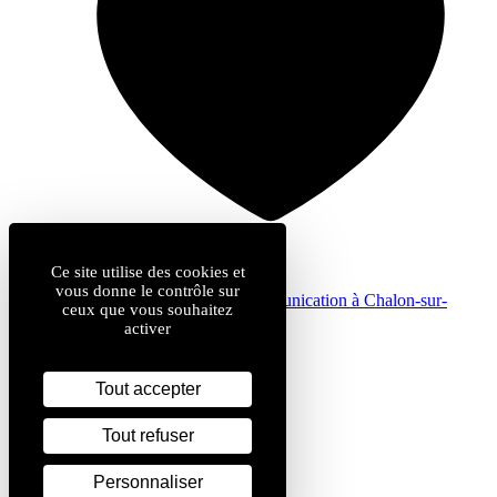
Ce site utilise des cookies et
vous donne le contrôle sur
by
Com & cie
: agence de communication à Chalon-sur-
ceux que vous souhaitez
Saône
activer
Mentions légales
Données personnelles
Plan du site
Tout accepter
Gestion des cookies
Tout refuser
Personnaliser