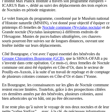
l’institut Max Planck Institute à travers son programme européen «
ICARUS Bats », dédié au suivi des déplacements des trois espèces
de Noctules en période migratoire.
Le volet français du programme, coordonné par le Muséum national
d’Histoire naturelle (MNHN), s’est donné pour objectif d’équiper ce
printemps 45 femelles de
Noctule commune (Nyctalus noctula)
et de
Grande noctule (Nyctalus lasiopterus) à différents endroits de
l’Hexagone. Munies de puces-balises ultralégères, ces chauves-
souris pourront être suivies sur de longues distances, ouvrant une
fenêtre inédite sur leurs déplacements.
Côté Bourgogne, c’est avec l’appui essentiel des bénévoles du
Groupe Chiroptères Bourgogne (GCB)
, que la SHNA-OFAB a pu
s’investir dans cette opération. Ce mois-ci, deux femelles de Noctule
commune ont ainsi été équipées en Côte-d’Or, dans le secteur de
Pouilly-en-Auxois, à la suite d’un travail de repérage et de comptage
de plusieurs colonies connues en Côte-d’Or et dans l’Yonne.
En Bourgogne, les connaissances sur les gîtes de Noctule commune
restent encore limitées. Toutefois, grâce à des prospections ciblées
ces dernières années par des bénévoles, plusieurs colonies, aussi
bien arboricoles qu’en bâti, ont pu être découvertes.
Il ne reste plus qu’à suivre le voyage de nos deux noctules et de leur
petite “valise SigFox”… avec, à la clé, de précieuses informations